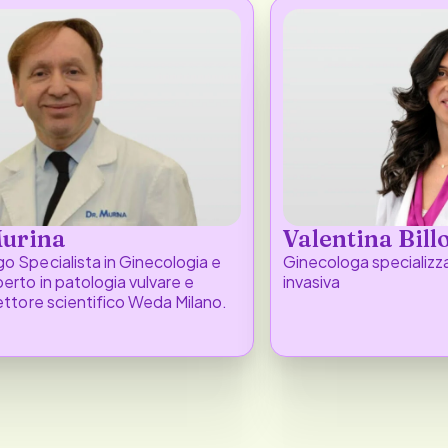
Murina
Valentina Bill
o Specialista in Ginecologia e
Ginecologa specializzat
perto in patologia vulvare e
invasiva
rettore scientifico Weda Milano.