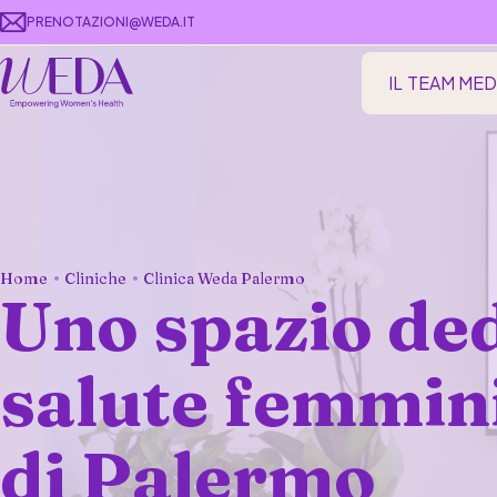
PRENOTAZIONI@WEDA.IT
IL TEAM ME
Home
Cliniche
Clinica Weda Palermo
Uno spazio ded
salute femmini
di Palermo