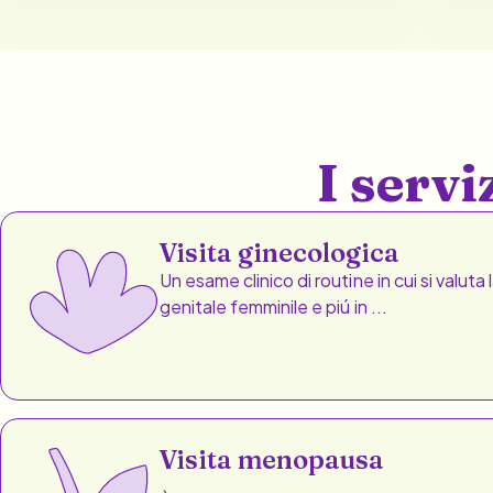
I serv
Visita ginecologica
Un esame clinico di routine in cui si valuta
genitale femminile e piú in ...
Visita menopausa