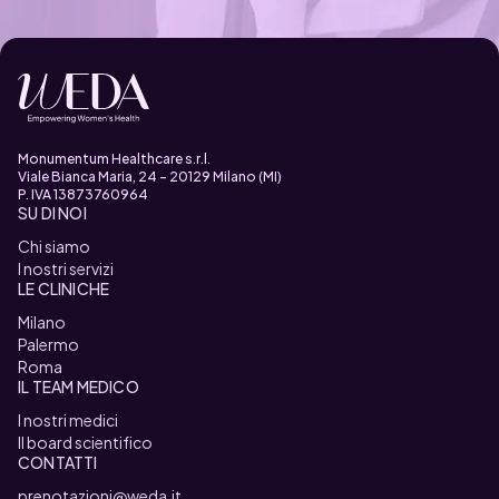
Monumentum Healthcare s.r.l.
Viale Bianca Maria, 24 - 20129 Milano (MI)
P. IVA 13873760964
SU DI NOI
Chi siamo
I nostri servizi
LE CLINICHE
Milano
Palermo
Roma
IL TEAM MEDICO
I nostri medici
Il board scientifico
CONTATTI
prenotazioni@weda.it