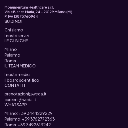
Monumentum Healthcare s.r.l.
Viale Bianca Maria, 24 - 20129 Milano (MI)
P. IVA 13873760964
SU DI NOI
Chi siamo
I nostri servizi
LE CLINICHE
Milano
Palermo
Roma
IL TEAM MEDICO
I nostri medici
Il board scientifico
CONTATTI
prenotazioni@weda.it
careers@weda.it
WHATSAPP
Milano: +39 3444229229
Palermo: +39 3762772363
Roma: +39 3492613242