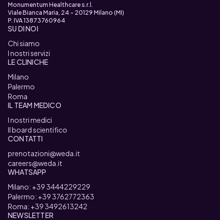
Monumentum Healthcare s.r.l.
Viale Bianca Maria, 24 - 20129 Milano (MI)
P. IVA 13873760964
SU DI NOI
Chi siamo
I nostri servizi
LE CLINICHE
Milano
Palermo
Roma
IL TEAM MEDICO
I nostri medici
Il board scientifico
CONTATTI
prenotazioni@weda.it
careers@weda.it
WHATSAPP
Milano: +39 3444229229
Palermo: +39 3762772363
Roma: +39 3492613242
NEWSLETTER