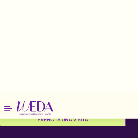
Home
Patologie
Vampate di calore
Vampate di calore
LEGGI LA SPIEGAZIONE
PRENOTA UNA VISITA