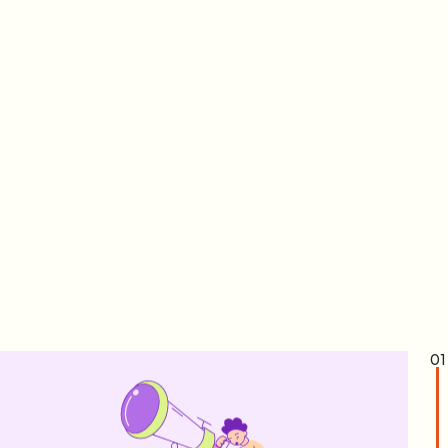
Visita
Approfondiamo i sintomi valutando esami
specifici e accertamenti diagnostici necessari
per l’impostazione di un piano di cura
personalizzato.