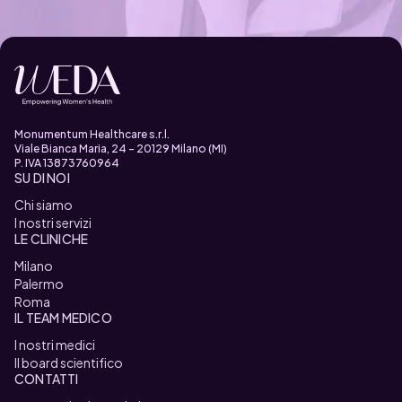
Monumentum Healthcare s.r.l.
Viale Bianca Maria, 24 - 20129 Milano (MI)
P. IVA 13873760964
SU DI NOI
Chi siamo
I nostri servizi
LE CLINICHE
Milano
Palermo
Roma
IL TEAM MEDICO
I nostri medici
Il board scientifico
CONTATTI