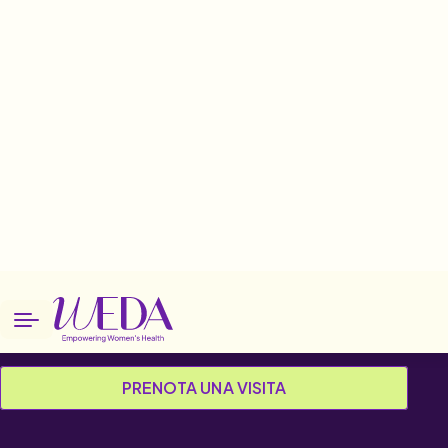
Home
Patologie
Vulvite cronica
Vulvite cronica
LEGGI LA SPIEGAZIONE
PRENOTA UNA VISITA