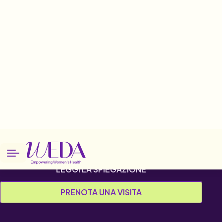
Home
Patologie
Infezioni urinarie ricorrenti
Infezioni urinarie
ricorrenti
LEGGI LA SPIEGAZIONE
PRENOTA UNA VISITA