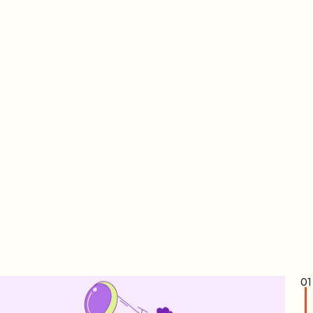
Visita
Approfondiamo i sintomi valutando esami
specifici e accertamenti diagnostici necessari
per l’impostazione di un piano di cura
personalizzato.