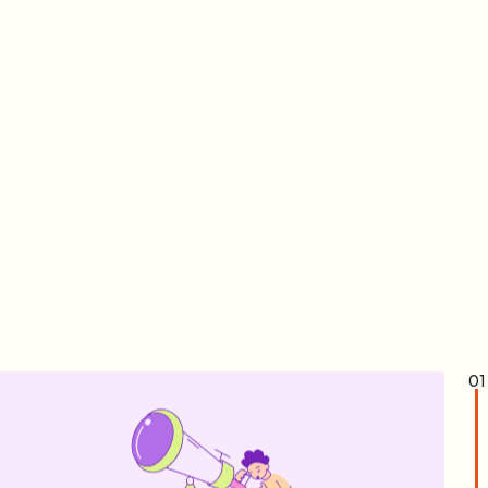
Visita
Approfondiamo i sintomi valutando esami
specifici e accertamenti diagnostici necessari
per l’impostazione di un piano di cura
personalizzato.