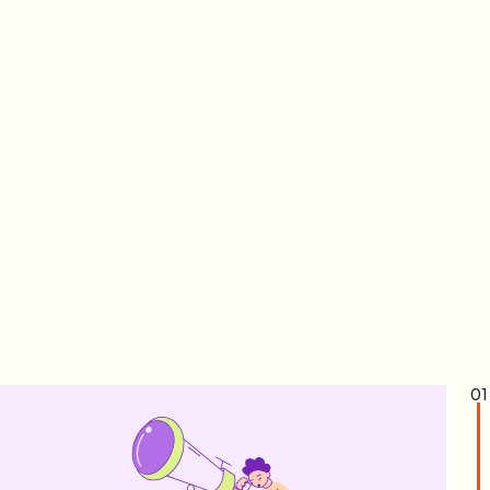
Visita
Approfondiamo i sintomi valutando esami
specifici e accertamenti diagnostici necessari
per l’impostazione di un piano di cura
personalizzato.