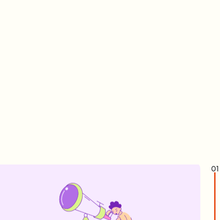
Visita
Approfondiamo i sintomi valutando esami
specifici e accertamenti diagnostici necessari
per l’impostazione di un piano di cura
personalizzato.